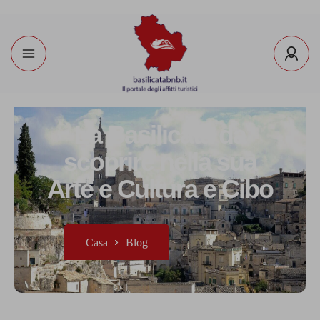
La Basilicata da
scoprire nella sua
Arte e Cultura e Cibo
Casa
Blog