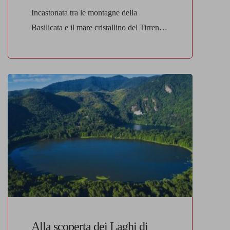
Incastonata tra le montagne della
Basilicata e il mare cristallino del Tirreno,
Maratea è una gemma che racchiude in sé
tutta la bellezza selvaggia e autentica del
sud Italia. Conosciuta come la “Perla del
Tirreno“, questa affascinante cittadina è il
rifugio ideale per chi cerca una
combinazione perfetta di natura
incontaminata, storia millenaria e
panorami […]
Alla scoperta dei Laghi di