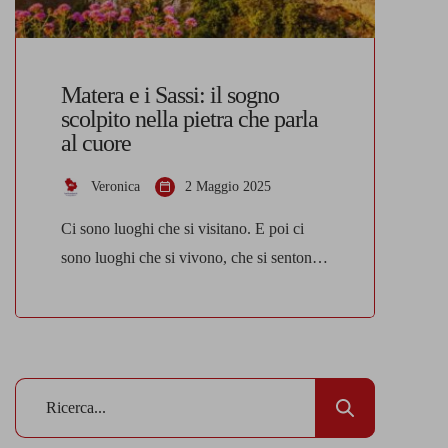
Matera e i Sassi: il sogno
scolpito nella pietra che parla
al cuore
Veronica
2 Maggio 2025
Ci sono luoghi che si visitano. E poi ci
sono luoghi che si vivono, che si sentono
respirare sotto i piedi, che si insinuano
dentro lentamente, lasciando una traccia.
Matera è uno di questi. Non ti accoglie
con clamore, ma con silenzi profondi e
mura che raccontano storie senza tempo.
Ti conquista senza fretta, con […]