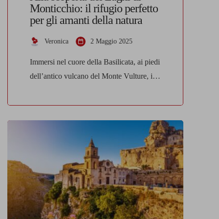
Monticchio: il rifugio perfetto
per gli amanti della natura
Veronica
2 Maggio 2025
Immersi nel cuore della Basilicata, ai piedi
dell’antico vulcano del Monte Vulture, i
Laghi di Monticchio rappresentano una
delle oasi naturali più affascinanti d’Italia.
Questi due laghi vulcanici, il Lago Piccolo
e il Lago Grande, sono il risultato di
millenni di attività geologica e oggi
offrono uno scenario incantevole per chi
cerca tranquillità, bellezza e […]