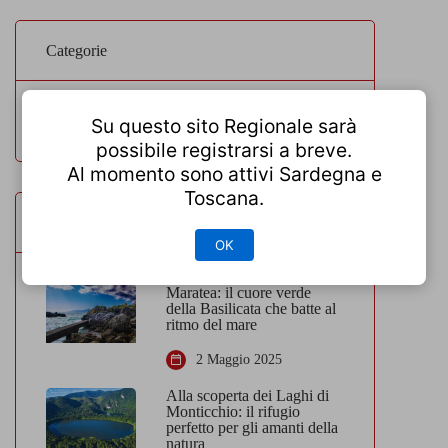
Categorie
Luoghi da visitare
3
Su questo sito Regionale sarà
possibile registrarsi a breve.
Al momento sono attivi Sardegna e
Toscana.
Post popolari
OK
Maratea: il cuore verde
della Basilicata che batte al
ritmo del mare
2 Maggio 2025
Alla scoperta dei Laghi di
Monticchio: il rifugio
perfetto per gli amanti della
natura